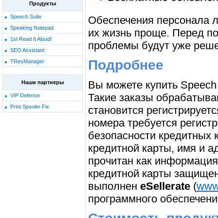
Продукты
Speech Suite
Обеспечения персонала л
Speaking Notepad
их жизнь проще. Перед по
1st Read It Aloud!
проблемы будут уже реш
SEO Assistant
Подробнее
TResManager
Вы можете купить Speech 
Наши партнеры
Такие заказы обрабатываю
VIP Defense
Print Spooler Fix
становится регистрируетс
номера требуется регистр
безопасности кредитных 
кредитной карты, имя и а
прочитан как информация
кредитной карты защищ
выполнен
eSellerate
(
www.
программного обеспечени