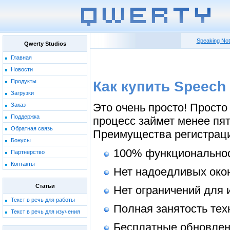
Speaking No
Qwerty Studios
Главная
Новости
Продукты
Как купить Speech 
Загрузки
Это очень просто! Прост
Заказ
Поддержка
процесс займет менее пят
Обратная связь
Преимущества регистраци
Бонусы
100% функционально
Партнерство
Контакты
Нет надоедливых око
Статьи
Нет ограничений для 
Текст в речь для работы
Полная занятость тех
Текст в речь для изучения
Бесплатные обновле