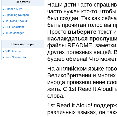
Продукты
Наши дети часто спрашива
Speech Suite
часто нужен кто-то, чтоб
Speaking Notepad
был создан. Так как сейч
1st Read It Aloud!
быть прочитан голос вы п
SEO Assistant
Просто
выберите
текст 
TResManager
наслаждаться прослуш
файлы README, заметки, 
Наши партнеры
других полезных вещей. 
VIP Defense
Print Spooler Fix
буфер обмена! Что может
На английском языке гов
Великобритании и многих 
иногда произношение слов
жить. С 1st Read It Alou
слова.
1st Read It Aloud! подде
различных языках, он так