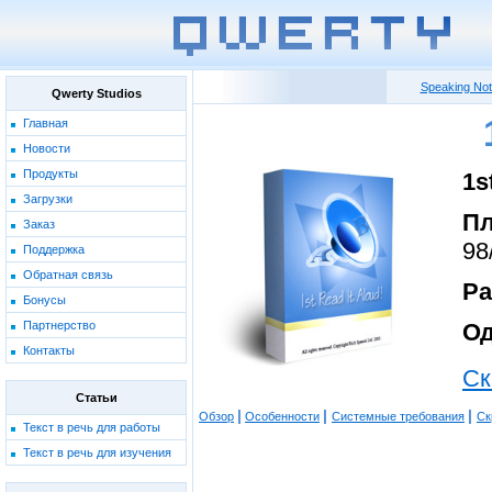
Speaking No
Qwerty Studios
Главная
Новости
Продукты
1s
Загрузки
Пл
Заказ
98
Поддержка
Обратная связь
Ра
Бонусы
Партнерство
Од
Контакты
Ск
Статьи
|
|
|
Обзор
Особенности
Системные требования
Ск
Текст в речь для работы
Текст в речь для изучения