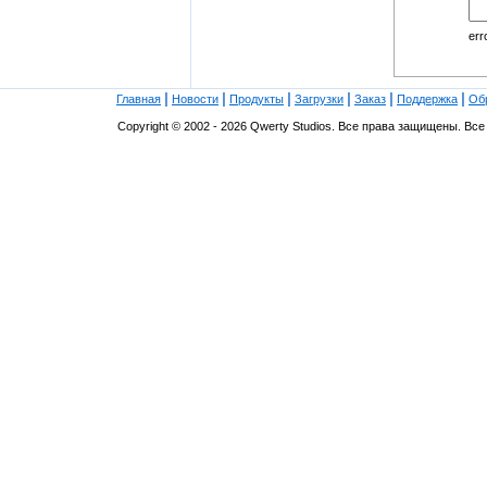
err
|
|
|
|
|
|
Главная
Новости
Продукты
Загрузки
Заказ
Поддержка
Об
Copyright © 2002 - 2026 Qwerty Studios. Все права защищены. В