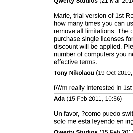
Qwerty Studios
(21 Mar 2010
Marie, trial version of 1st R
how many times you can use
remove all limitations. The c
purchase single licenses f
discount will be applied. P
number of computers you nee
effective terms.
Tony Nikolaou
(19 Oct 2010,
I\\\'m really interested in 1s
Ada
(15 Feb 2011, 10:56)
Un favor, ?como puedo switc
solo me esta leyendo en ing
Qwerty Studios
(15 Feb 2011