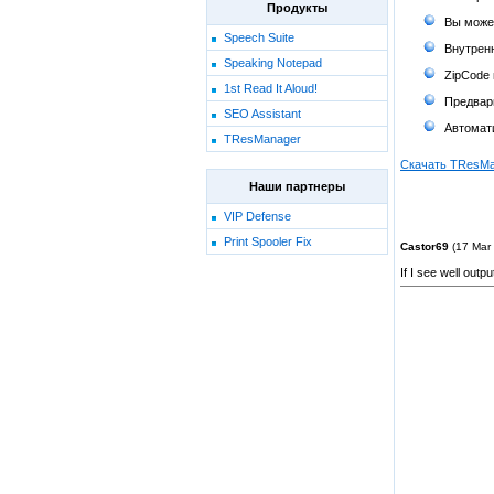
Продукты
Вы може
Speech Suite
Внутрен
Speaking Notepad
ZipCode
1st Read It Aloud!
Предвар
SEO Assistant
Автомат
TResManager
Скачать TResMa
Наши партнеры
VIP Defense
Print Spooler Fix
Castor69
(17 Mar 
If I see well outp