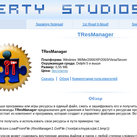
Speaking Notepad
1st Read It Aloud!
Spe
TResManager
TResManager
Платформа:
Windows 98/Me/2000/XP/2003/Vista/Seven
Окружающая среда:
Delphi 5 и выше
Размер:
0,55 МБ
Цена:
бесплатно
|
|
Скачать
Обзор
Комментарии пользователей
Обзор
аши программы или игры ресурсы в единый файл, сжать и зашифровать его и получит
команды.
TResManager
предназначен для хранения и fast'n'easy доступ к ресурсам п
состоит из компонент и программа, которая создает и управляет файлами ресурсов. 
е получать и использовать свои ресурсы в пути примерно так:
icture.LoadFromFile (ResManager1.GetFile ('root/pics/mypics/pic1.bmp'))
сурсов может содержать внутренние дерева файлов и папок с любой степени сложност