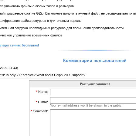
те упаковать файлы с любых типов и размеров
ний прозрачное сжатие GZip. Вы можете получить нужный файл, не распаковывая их в
 шифрования файла ресурсов с длительным пароль
ительная загрузка необходимых ресурсов для повышения производительности
ическое управление временных файлов
nager сейчас бесплатно!
Комментарии пользователей
2009, 11:43)
ut file is only ZIP archive? What about Delphi 2009 support?
Post your comment
*
Name:
*
E-mail:
Your e-mail address won't be shown to the public.
*
Comment: