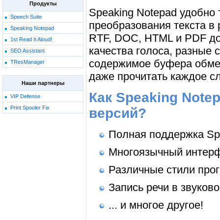
Продукты
Speaking Notepad удобно
Speech Suite
преобразования текста в 
Speaking Notepad
RTF, DOC, HTML и PDF до
1st Read It Aloud!
качества голоса, разные 
SEO Assistant
содержимое буфера обмен
TResManager
даже прочитать каждое сл
Наши партнеры
Как Speaking Note
VIP Defense
Print Spooler Fix
версий?
Полная поддержка Sp
Многоязычный интер
Различные стили про
Запись речи в звуко
... и многое другое!