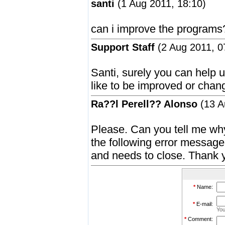
santi
(1 Aug 2011, 18:10)
can i improve the programs
Support Staff
(2 Aug 2011, 0
Santi, surely you can help 
like to be improved or cha
Ra??l Perell?? Alonso
(13 A
Please. Can you tell me wh
the following error messa
and needs to close. Thank 
*
Name:
*
E-mail:
You
*
Comment: