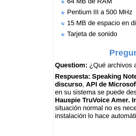
64 MB de RAM
Pentium III a 500 MHz
15 MB de espacio en d
Tarjeta de sonido
Pregun
Questiom:
¿Qué archivos a
Respuesta:
Speaking Not
discurso
,
API de Microsof
en su sistema se puede de
Hauspie TruVoice Amer. I
situación normal no es nec
instalación lo hace automá