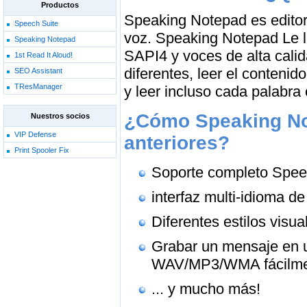
Productos
Speaking Notepad es editor
Speech Suite
voz. Speaking Notepad Le
Speaking Notepad
SAPI4 y voces de alta cali
1st Read It Aloud!
diferentes, leer el conten
SEO Assistant
TResManager
y leer incluso cada palabra 
¿Cómo Speaking Not
Nuestros socios
VIP Defense
anteriores?
Print Spooler Fix
Soporte completo Spe
interfaz multi-idioma d
Diferentes estilos visu
Grabar un mensaje en u
WAV/MP3/WMA fácilm
... y mucho más!