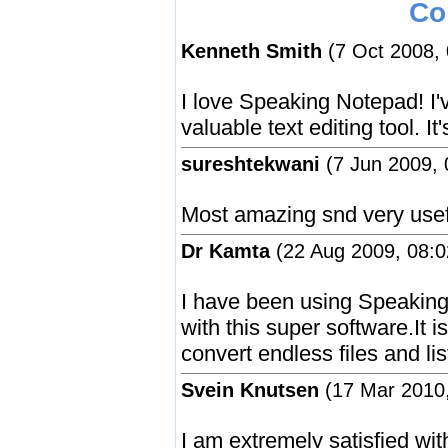
Co
Kenneth Smith
(7 Oct 2008, 
I love Speaking Notepad! I'
valuable text editing tool. I
sureshtekwani
(7 Jun 2009, 
Most amazing snd very use
Dr Kamta
(22 Aug 2009, 08:0
I have been using Speaking
with this super software.It i
convert endless files and li
Svein Knutsen
(17 Mar 2010,
I am extremely satisfied wi