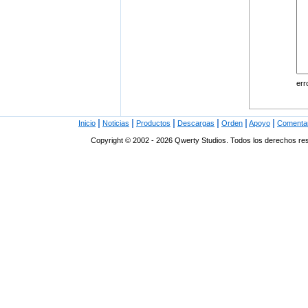
err
|
|
|
|
|
|
Inicio
Noticias
Productos
Descargas
Orden
Apoyo
Comenta
Copyright © 2002 - 2026 Qwerty Studios. Todos los derechos r