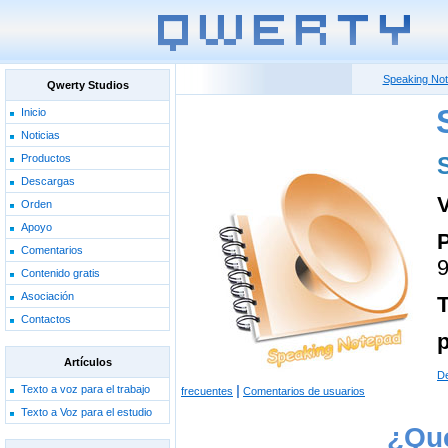
Speaking No
Qwerty Studios
Inicio
Noticias
Productos
Descargas
V
Orden
Apoyo
P
Comentarios
9
Contenido gratis
Asociación
Contactos
p
Artículos
D
|
Texto a voz para el trabajo
frecuentes
Comentarios de usuarios
Texto a Voz para el estudio
¿Qué