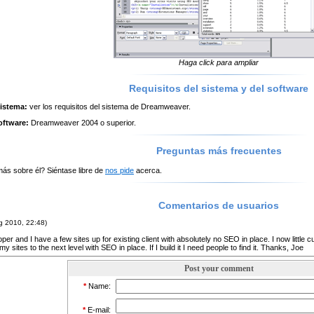
Haga click para ampliar
Requisitos del sistema y del software
sistema:
ver los requisitos del sistema de Dreamweaver.
oftware:
Dreamweaver 2004 o superior.
Preguntas más frecuentes
ás sobre él? Siéntase libre de
nos pide
acerca.
Comentarios de usuarios
g 2010, 22:48)
per and I have a few sites up for existing client with absolutely no SEO in place. I now little
my sites to the next level with SEO in place. If I build it I need people to find it. Thanks, Joe
Post your comment
*
Name:
*
E-mail: