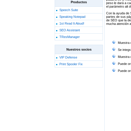
Productos
peso le dará a ca
el parámetro alt 
Speech Suite
Con la ayuda de S
Speaking Notepad
partes de sus pág
de SEO que la de
1st Read It Aloud!
mucha atención a 
SEO Assistant
TResManager
Muestra 
Nuestros socios
Se integ
Muestra 
VIP Defense
Puede ord
Print Spooler Fix
Puede or