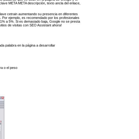
 clave META META descripción, texto ancla del enlace,
clave cetrain aumentando su presencia en diferentes
a. Por ejemplo, es recomendado por los profesionales
e 1% a 5%. Si es demasiado baja, Google no se presta
sitios de visitas con SEO Assistant ahora!
a palabra en la página a desarrollar
ra o el peso