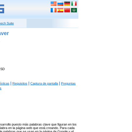
ech Suite
aver
USD
|
|
|
ísticas
Requisitos
Captura de pantalla
Preguntas
s
sarrollo puesto más palabras clave que figuran en los
alabra en la página web que está creando. Para cada
de palabras que se usan en la página de Google y el