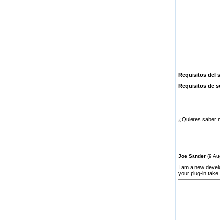
Requisitos del 
Requisitos de s
¿Quieres saber m
Joe Sander
(9 Au
I am a new develo
your plug-in take 