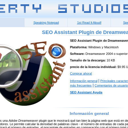
Speaking Notepad
1st Read It Aloud!
Spe
SEO Assistant Plugin de Dreamwe
SEO Assistant Plugin de Dreamweaver
Plataforma:
Windows y Macintosh
Software:
Dreamweaver 2004 o superior
Tamaño de la descarga:
10 KB
precio de la licencia individual:
$9.95 
Comprar ahora!
|
Información general
Principales caracter
|
más frecuentes
Comentarios de usuario
SEO Assistant Ayuda
Información general
s una
Adobe Dreamweaver
plugin que le mostrará qué tan bien la página web que está en de
dores. Le permite calcular la densidad de palabras clave - el número de entradas de cada p
trará el número de entradas, el porcentaje de entradas en comparación con el número total 