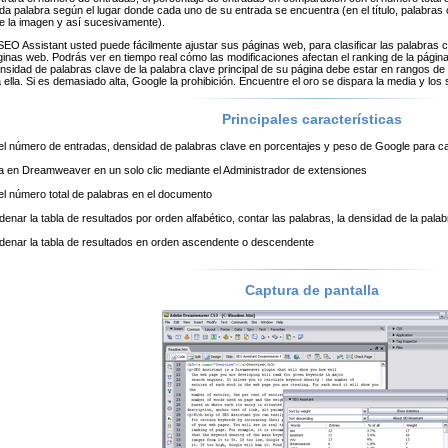
da palabra según el lugar donde cada uno de su entrada se encuentra (en el título, palabras
de la imagen y así sucesivamente).
EO Assistant usted puede fácilmente ajustar sus páginas web, para clasificar las palabras 
inas web. Podrás ver en tiempo real cómo las modificaciones afectan el ranking de la págin
nsidad de palabras clave de la palabra clave principal de su página debe estar en rangos d
ella. Si es demasiado alta, Google la prohibición. Encuentre el oro se dispara la media y los 
Principales características
el número de entradas, densidad de palabras clave en porcentajes y peso de Google para cad
ra en Dreamweaver en un solo clic mediante el Administrador de extensiones
el número total de palabras en el documento
enar la tabla de resultados por orden alfabético, contar las palabras, la densidad de la palab
denar la tabla de resultados en orden ascendente o descendente
Captura de pantalla