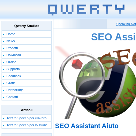
Speaking No
Qwerty Studios
SEO Assi
Home
News
Prodotti
Download
Ordine
Supporto
Feedback
Gratis
Partnership
Contatti
Articoli
Text to Speech per il lavoro
SEO Assistant Aiuto
Text to Speech per lo studio