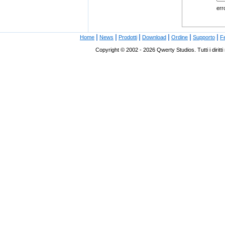
err
|
|
|
|
|
|
Home
News
Prodotti
Download
Ordine
Supporto
F
Copyright © 2002 - 2026 Qwerty Studios. Tutti i diritti ri