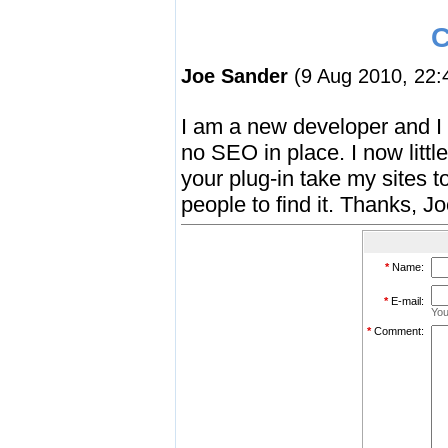
C
Joe Sander
(9 Aug 2010, 22:
I am a new developer and I h
no SEO in place. I now litt
your plug-in take my sites to
people to find it. Thanks, J
*
Name:
*
E-mail:
You
*
Comment: