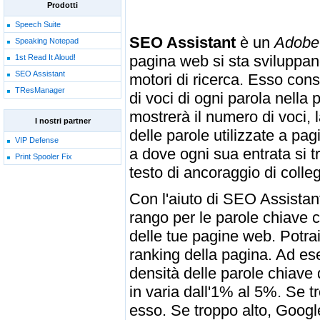
Prodotti
Speech Suite
SEO Assistant
è un
Adobe
Speaking Notepad
pagina web si sta sviluppand
1st Read It Aloud!
SEO Assistant
motori di ricerca. Esso cons
TResManager
di voci di ogni parola nella
mostrerà il numero di voci, 
I nostri partner
delle parole utilizzate a pa
VIP Defense
a dove ogni sua entrata si 
Print Spooler Fix
testo di ancoraggio di colle
Con l'aiuto di SEO Assistant
rango per le parole chiave 
delle tue pagine web. Potrai
ranking della pagina. Ad e
densità delle parole chiave 
in varia dall'1% al 5%. Se 
esso. Se troppo alto, Google