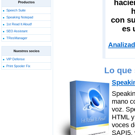
hacie
Productos
h
Speech Suite
Speaking Notepad
con su
1st Read It Aloud!
es 
SEO Assistant
TResManager
Analizad
Nuestros socios
VIP Defense
Print Spooler Fix
Lo que 
Speaki
Speakin
mano co
voz. Sp
HTML y
voces d
SAPI5, v