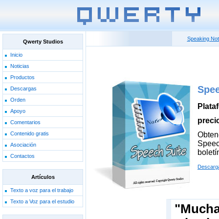
Speaking No
Qwerty Studios
Inicio
Noticias
Productos
Spee
Descargas
Orden
Plata
Apoyo
precio
Comentarios
Contenido gratis
Obten
Speech
Asociación
boletí
Contactos
Descarg
Artículos
Texto a voz para el trabajo
Texto a Voz para el estudio
"Mucha