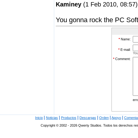
Kaminey
(1 Feb 2010, 08:57)
You gonna rock the PC Soft
*
Name:
*
E-mail:
You
*
Comment:
err
|
|
|
|
|
|
Inicio
Noticias
Productos
Descargas
Orden
Apoyo
Comenta
Copyright © 2002 - 2026 Qwerty Studios. Todos los derechos r