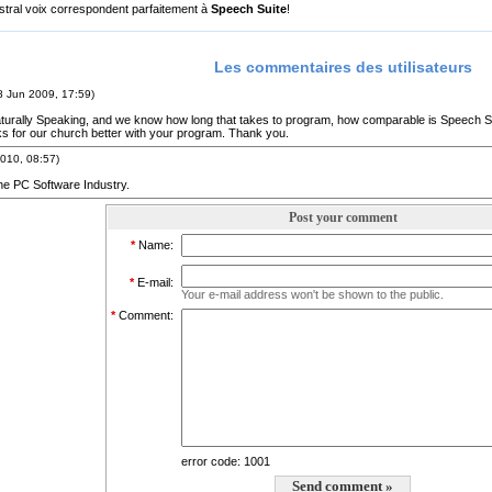
tral voix correspondent parfaitement à
Speech Suite
!
Les commentaires des utilisateurs
8 Jun 2009, 17:59)
turally Speaking, and we know how long that takes to program, how comparable is Speech Su
s for our church better with your program. Thank you.
010, 08:57)
he PC Software Industry.
Post your comment
*
Name:
*
E-mail:
Your e-mail address won't be shown to the public.
*
Comment:
error code: 1001