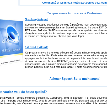
Commenté et les mieux notés par archive 3d2f.com
Ce que vous trouverez à l'intérieur
Speaking Notepad
Speaking Notepad est éditeur de texte à portée de main avec des capa
conversion texte-parole puissante. Speaking Notepad lira votre TXT,
RTF avec SAPI4 et SAPI5 conforme voix de haute qualité, des vitesses 
d'emplacements, de lire le contenu du presse, textes record en fichi
et même lire chaque mot ou phrase que vous tapez.
1st Read It Aloud!
Ce programme va lire le texte sélectionné depuis n'importe quelle appli
une seule touche! Il suffit de sélectionner du texte depuis n'importe quel
appuyez sur la touche de raccourci et de plaisir à écouter la voix en dir
de vos documents, fichiers README, notes, e-mails, sites web et bea
choses utiles. Vous n'avez même pas besoin de copier le texte souhait
presse-papiers! Que peut-être plus facile? Il suffit de sélectionner et d'
Acheter Speech Suite maintenant!
s voulez voix de haute qualité?
stral voix ®
- Sont la meilleure solution. Au Cepstral ®, Text-to-Speech (TTS) est le seul foyer
 dire n'importe quoi, n'importe où, avec la personnalité et le style. Du plus petit appareil aux
as interactifs; voix Cepstral peut apporter de nouveaux contenus à vos oreilles, à la demand