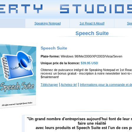
Speaking Notepad
1st Read It Aloud!
Spe
Speech Suite
Speech Suite
Plate-forme:
Windows 98/Me/2000/XP/2003/Vista/Seven
Unique prix de la licence:
$39.95 USD
Obtenez de puissance intégré de Speaking Notepad et 1st Read I
recevez un bonus gratuit - inscription à notre newsletter text
$maintenant!
|
|
Télécharger
Achetez-le!
Informations pour la commande et de 
"Un grand nombre d'entreprises aujourd'hui font de leur
faire une réalité
avec leurs produits et Speech Suite est l'un de ces p