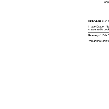
Ceps
Kathryn Becker
(
I have Dragon Na
create audio book
Kaminey
(1 Feb 2
You gonna rock t