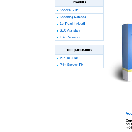
Produits
Speech Suite
Speaking Notepad
1st Read It Aloud!
SEO Assistant
TResManager
Nos partenaires
VIP Defense
Print Spooler Fix
Vou
Cep
peut
médi