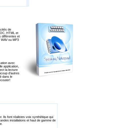
cités de
 DOC, HTML et
différentes et
ers WAV ou MP3
cation avec
le application,
ect la lecture
ucoup d'autres
é dans le
écouter!
. Ils font réalistes voix synthétique qui
 grandes installations et haut de gamme de
e.