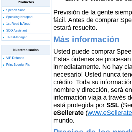
Productos
Speech Suite
Previsión de la gente siem
Speaking Notepad
fácil. Antes de comprar Sp
1st Read It Aloud!
estará resuelto.
SEO Assistant
Más información
TResManager
Usted puede comprar Speech 
Nuestros socios
Estas órdenes se procesan 
VIP Defense
Print Spooler Fix
inmediatamente. No hay clav
necesario! Usted nunca tend
crédito. Toda su informació
nombre y dirección, será e
información viaja a través d
está protegida por
SSL
(Se
eSellerate
(
www.eSellerate
mundo.