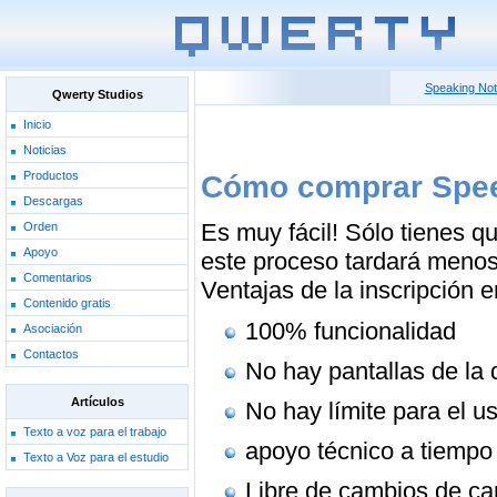
Speaking No
Qwerty Studios
Inicio
Noticias
Productos
Cómo comprar Spee
Descargas
Es muy fácil! Sólo tienes q
Orden
Apoyo
este proceso tardará menos
Comentarios
Ventajas de la inscripción 
Contenido gratis
100% funcionalidad
Asociación
Contactos
No hay pantallas de la 
Artículos
No hay límite para el u
Texto a voz para el trabajo
apoyo técnico a tiempo
Texto a Voz para el estudio
Libre de cambios de ca