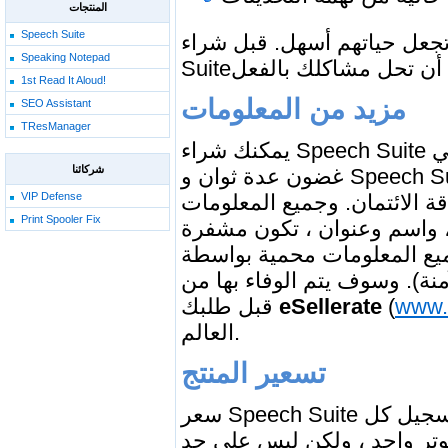
المنتجات
Speech Suite
عل حياتهم أسهل. قبل شراء Speech
Speaking Notepad
1st Read It Aloud!
مزيد من المعلومات
SEO Assistant
TResManager
يمكنك شراء Speech Suite عبر الإنترنت مع بطاقة الائتمان. تتم معالجة هذه الطلبات في
شركائنا
غضون عدة ثوان و Speech Suite يصبح مسجلة على الفور. لا حاجة للمفاتيح التسجيل
ة الائتمان. وجميع المعلومات
VIP Defense
Print Spooler Fix
، واسم وعنوان ، تكون مشفرة
ميع المعلومات محمية بواسطة
نة). وسوف يتم الوفاء بها من
www.e
(
eSellerate
قبل طلبك
العالم.
تسعير المنتج
سعر Speech Suite يعتمد على كمية من التراخيص التي تريد شراء. ويمكن تسجيل كل
وتر واحد ، ولكن ليس على حد