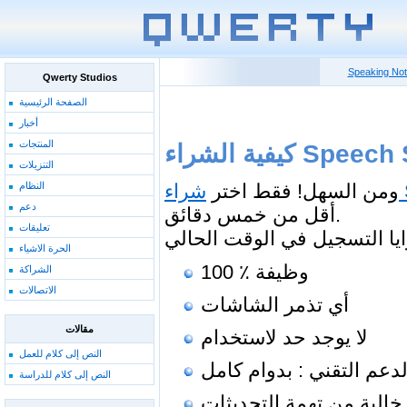
Speaking No
Qwerty Studios
الصفحة الرئيسية
أخبار
المنتجات
التنزيلات
ومن السهل! فقط اختر
النظام
دعم
أقل من خمس دقائق.
تعليقات
الحرة الاشياء
100 ٪ وظيفة
الشراكة
الاتصالات
أي تذمر الشاشات
مقالات
لا يوجد حد لاستخدام
النص إلى كلام للعمل
لدعم التقني : بدوام كامل
النص إلى كلام للدراسة
خالية من تهمة التحديثات