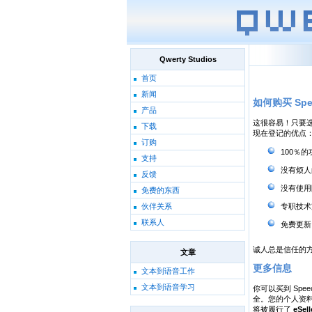
Qwerty Studios
首页
新闻
如何购买 Spee
产品
这很容易！只要
下载
现在登记的优点
订购
100％的
支持
没有烦人
反馈
没有使用
免费的东西
专职技术
伙伴关系
联系人
免费更新
诚人总是信任的方
文章
更多信息
文本到语音工作
文本到语音学习
你可以买到 Spe
全。您的个人资
将被履行了
eSell