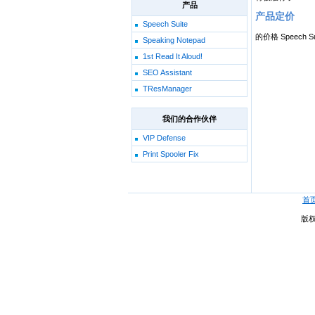
产品
产品定价
Speech Suite
的价格 Spee
Speaking Notepad
1st Read It Aloud!
SEO Assistant
TResManager
我们的合作伙伴
VIP Defense
Print Spooler Fix
首
版权