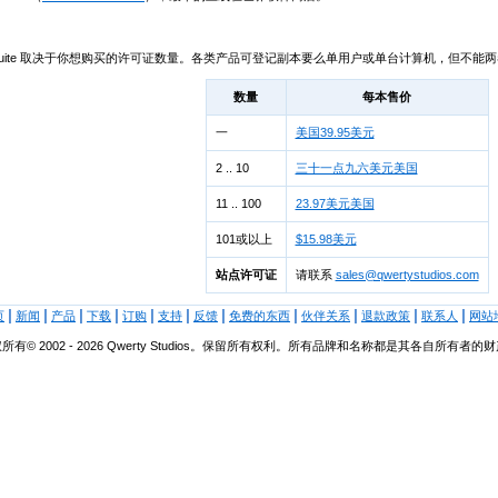
ch Suite 取决于你想购买的许可证数量。各类产品可登记副本要么单用户或单台计算机，但不能
数量
每本售价
一
美国39.95美元
2 .. 10
三十一点九六美元美国
11 .. 100
23.97美元美国
101或以上
$15.98美元
站点许可证
请联系
sales@qwertystudios.com
|
|
|
|
|
|
|
|
|
|
|
页
新闻
产品
下载
订购
支持
反馈
免费的东西
伙伴关系
退款政策
联系人
网站
所有© 2002 - 2026 Qwerty Studios。保留所有权利。所有品牌和名称都是其各自所有者的