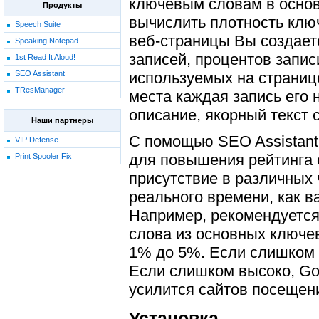
ключевым словам в основ
Продукты
вычислить плотность клю
Speech Suite
веб-страницы Вы создаете
Speaking Notepad
записей, процентов запис
1st Read It Aloud!
используемых на странице
SEO Assistant
TResManager
места каждая запись его 
описание, якорный текст 
Наши партнеры
С помощью SEO Assistant
VIP Defense
для повышения рейтинга c
Print Spooler Fix
присутствие в различных 
реального времени, как 
Например, рекомендуется
слова из основных ключе
1% до 5%. Если слишком 
Если слишком высоко, Goo
усилится сайтов посещени
Установка