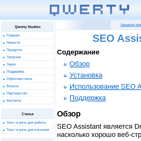
Speaking No
Qwerty Studios
SEO Assi
Главная
Новости
Продукты
Содержание
Загрузки
Обзор
Заказ
Поддержка
Установка
Обратная связь
Использование SEO As
Бонусы
Партнерство
Поддержка
Контакты
Обзор
Статьи
Текст в речь для работы
SEO Assistant является D
Текст в речь для изучения
насколько хорошо веб-ст