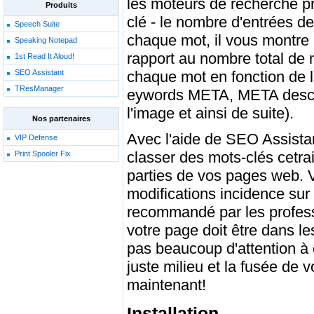
les moteurs de recherche pr
Produits
clé - le nombre d'entrées 
Speech Suite
chaque mot, il vous montre 
Speaking Notepad
rapport au nombre total de 
1st Read It Aloud!
chaque mot en fonction de l'
SEO Assistant
TResManager
eywords META, META descript
l'image et ainsi de suite).
Nos partenaires
Avec l'aide de SEO Assista
VIP Defense
classer des mots-clés cetra
Print Spooler Fix
parties de vos pages web. V
modifications incidence sur
recommandé par les profess
votre page doit être dans l
pas beaucoup d'attention à el
juste milieu et la fusée de 
maintenant!
Installation