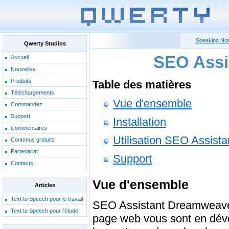
Speaking No
Qwerty Studios
SEO Assi
Accueil
Nouvelles
Produits
Table des matières
Téléchargements
Vue d'ensemble
Commandez
Support
Installation
Commentaires
Utilisation SEO Assista
Contenus gratuits
Partenariat
Support
Contacts
Vue d'ensemble
Articles
Text to Speech pour le travail
SEO Assistant Dreamweaver
Text to Speech pour l'étude
page web vous sont en dév